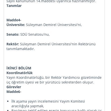
sayılı kanununun 14.maddesi uyarınca hazırlanmıştır.
Tanımlar
Madde4-
Üniversite:
Süleyman Demirel Üniversitesi'ni,
Senato:
SDÜ Senatosu'nu,
Rektör:
Süleyman Demirel Üniversitesi'nin Rektörünü
tanımlamaktadır.
İKİNCİ BÖLÜM
Koordinatörlük
Yayın Koordinatörlüğü, bir Rektör Yardımcısı gözetiminde
üç öğretim üyesi ve bir yürütücü sekreterden oluşur.
Görevler
Madde6-
İlk aşama yayın incelemesini Yayım Komitesi
aracılığıyla yapmak,
Basılması teklif edilen eserin konusuna bağlı olarak üç