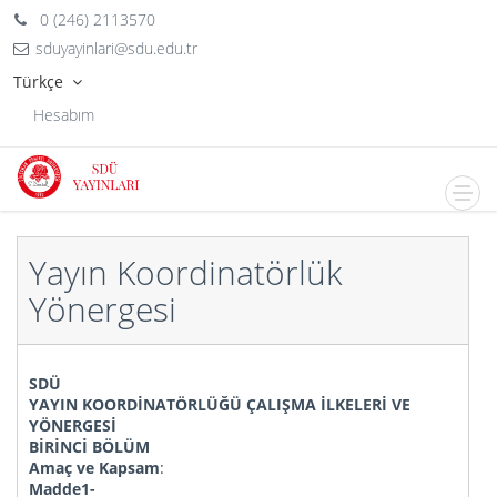
0 (246) 2113570
sduyayinlari@sdu.edu.tr
Türkçe
Hesabım
Yayın Koordinatörlük
Yönergesi
SDÜ
YAYIN KOORDİNATÖRLÜĞÜ ÇALIŞMA İLKELERİ VE
YÖNERGESİ
BİRİNCİ BÖLÜM
Amaç ve Kapsam
:
Madde1-