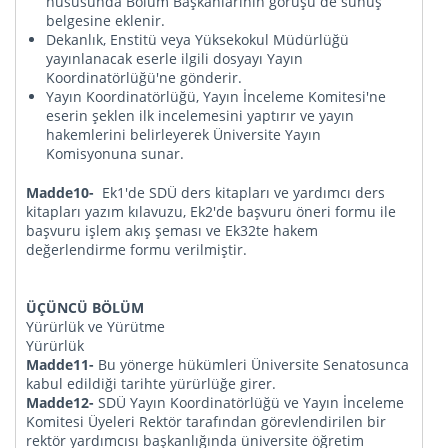
hususunda Bölüm Başkanlarının görüşü de sunuş
belgesine eklenir.
Dekanlık, Enstitü veya Yüksekokul Müdürlüğü
yayınlanacak eserle ilgili dosyayı Yayın
Koordinatörlüğü'ne gönderir.
Yayın Koordinatörlüğü, Yayın İnceleme Komitesi'ne
eserin şeklen ilk incelemesini yaptırır ve yayın
hakemlerini belirleyerek Üniversite Yayın
Komisyonuna sunar.
Madde10-
Ek1'de SDÜ ders kitapları ve yardımcı ders
kitapları yazım kılavuzu, Ek2'de başvuru öneri formu ile
başvuru işlem akış şeması ve Ek32te hakem
değerlendirme formu verilmiştir.
ÜÇÜNCÜ BÖLÜM
Yürürlük ve Yürütme
Yürürlük
Madde11-
Bu yönerge hükümleri Üniversite Senatosunca
kabul edildiği tarihte yürürlüğe girer.
Madde12-
SDÜ Yayın Koordinatörlüğü ve Yayın İnceleme
Komitesi Üyeleri Rektör tarafından görevlendirilen bir
rektör yardımcısı başkanlığında üniversite öğretim