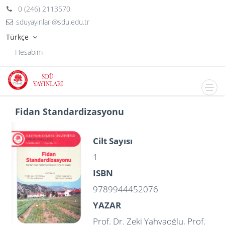
0 (246) 2113570
sduyayinlari@sdu.edu.tr
Türkçe
Hesabım
Fidan Standardizasyonu
Cilt Sayısı
1
ISBN
9789944452076
YAZAR
Prof. Dr. Zeki Yahyaoğlu, Prof.